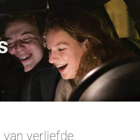
s
 van verliefde