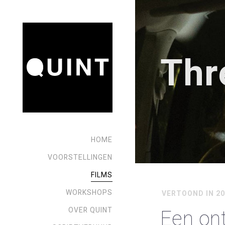
Thr
HOME
VOORSTELLINGEN
FILMS
WORKSHOPS
VERTOOND IN 20
Een ont
OVER QUINT