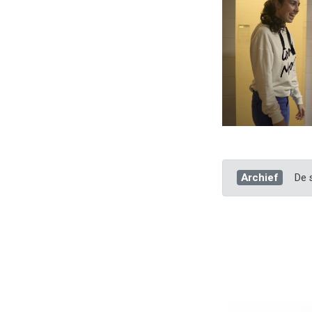
Archief
De s