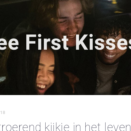
ee First Kisse
18
roerend kijkje in het leven