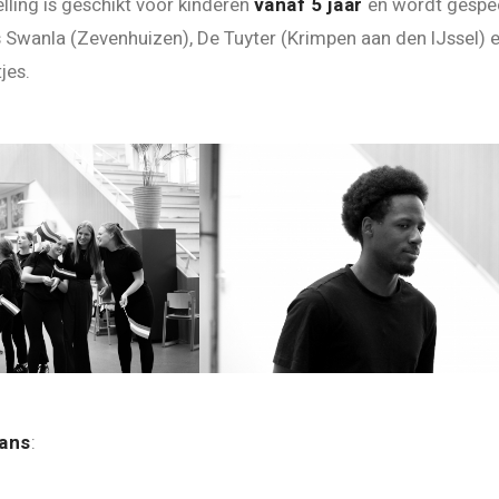
lling is geschikt voor kinderen
vanaf 5 jaar
en wordt gespeel
s Swanla (Zevenhuizen), De Tuyter (Krimpen aan den IJssel) 
jes.
dans
: