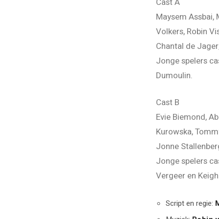
Cast A
Maysem Assbai, M
Volkers, Robin V
Chantal de Jager,
Jonge spelers cas
Dumoulin.
Cast B
Evie Biemond, Abe
Kurowska, Tommy V
Jonne Stallenber
Jonge spelers cas
Vergeer en Keigh
Script en regie: