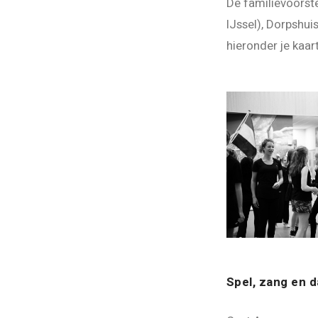
De familievoorste
IJssel), Dorpshui
hieronder je kaart
Spel, zang en 