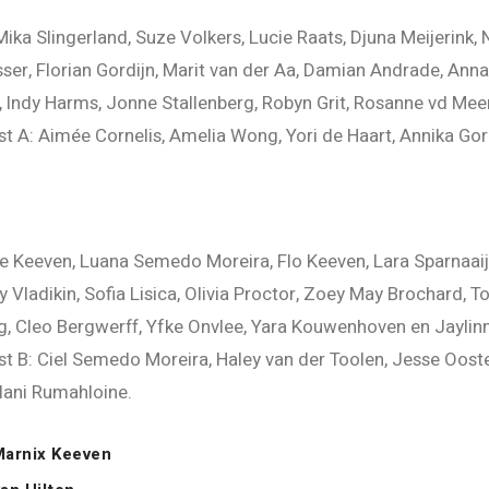
ika Slingerland, Suze Volkers, Lucie Raats, Djuna Meijerink
isser, Florian Gordijn, Marit van der Aa, Damian Andrade, A
 Indy Harms, Jonne Stallenberg, Robyn Grit, Rosanne vd Meer
t A: Aimée Cornelis, Amelia Wong, Yori de Haart, Annika Gor
 Keeven, Luana Semedo Moreira, Flo Keeven, Lara Sparnaaij, 
ladikin, Sofia Lisica, Olivia Proctor, Zoey May Brochard, T
g, Cleo Bergwerff, Yfke Onvlee, Yara Kouwenhoven en Jaylinn
t B: Ciel Semedo Moreira, Haley van der Toolen, Jesse Oosten
lani Rumahloine.
Marnix Keeven