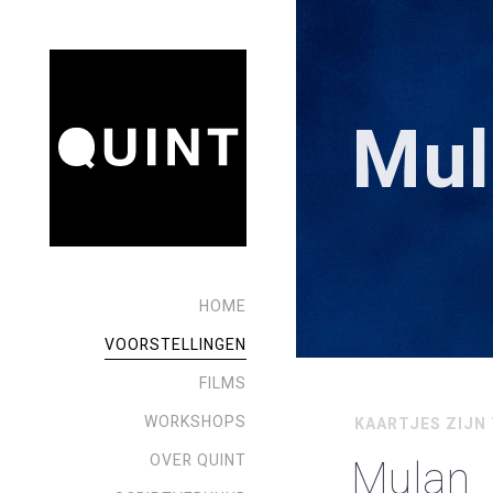
Mul
HOME
VOORSTELLINGEN
FILMS
WORKSHOPS
KAARTJES ZIJN 
Mulan
OVER QUINT