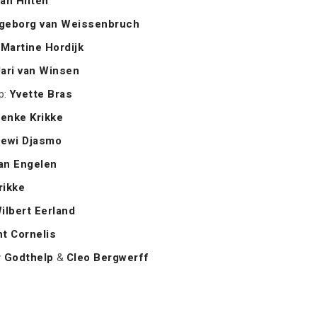
an Hilten
ngeborg van Weissenbruch
:
Martine Hordijk
ari van Winsen
p:
Yvette Bras
ienke Krikke
ewi Djasmo
van Engelen
rikke
ilbert Eerland
nt Cornelis
r Godthelp
&
Cleo Bergwerff