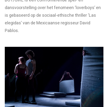
BOY/GIRL is een confronterende spel- en
dansvoorstelling over het fenomeen ‘loverboys’ en
is gebaseerd op de sociaal-ethische thriller ‘Las
elegidas’ van de Mexicaanse regisseur David
Pablos.