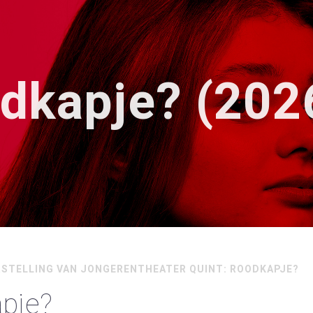
dkapje? (202
RSTELLING VAN JONGERENTHEATER QUINT: ROODKAPJE?
pje?