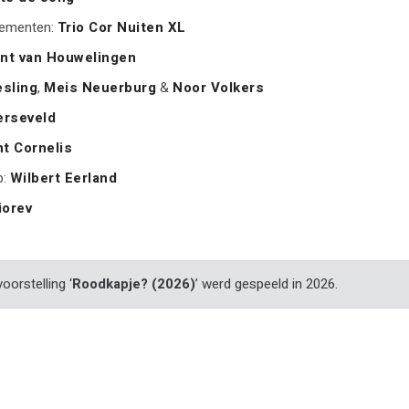
gementen:
Trio Cor Nuiten XL
nt van Houwelingen
esling
,
Meis Neuerburg
&
Noor Volkers
erseveld
nt Cornelis
p:
Wilbert Eerland
iorev
oorstelling ‘
Roodkapje? (2026)
’ werd gespeeld in 2026.