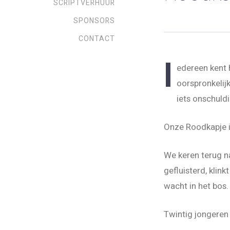
SCRIPTVERHUUR
SPONSORS
CONTACT
l
edereen kent 
oorspronkelij
iets onschuld
Onze Roodkapje is
We keren terug n
gefluisterd, klink
wacht in het bos.
Twintig jongeren 