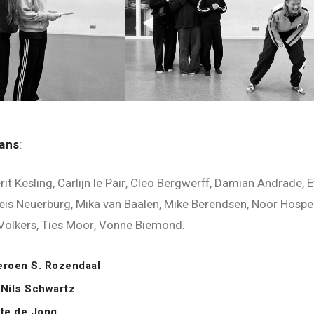
dans
:
it Kesling, Carlijn le Pair, Cleo Bergwerff, Damian Andrade, E
s Neuerburg, Mika van Baalen, Mike Berendsen, Noor Hospers
 Volkers, Ties Moor, Vonne Biemond.
eroen S. Rozendaal
:
Nils Schwartz
te de Jong