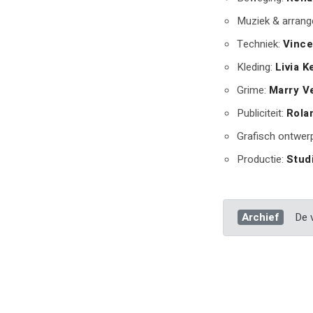
Muziek & arran
Techniek:
Vince
Kleding:
Livia K
Grime:
Marry V
Publiciteit:
Rola
Grafisch ontwer
Productie:
Stud
Archief
De v