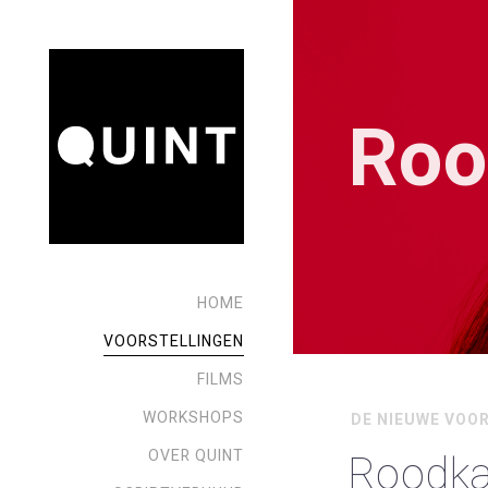
Roo
HOME
VOORSTELLINGEN
FILMS
WORKSHOPS
DE NIEUWE VOO
Roodka
OVER QUINT