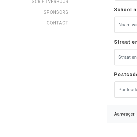
SCRIPTVERHUUR
blank
School 
SPONSORS
CONTACT
Straat 
Postcod
Aanvrager: