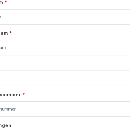
am
aam
nnummer
ngen