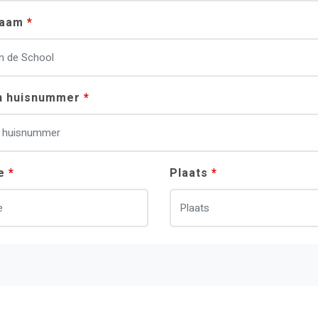
naam
en huisnummer
e
Plaats