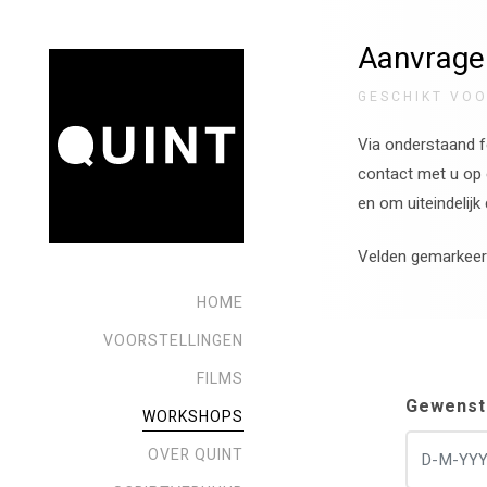
Aanvrage
GESCHIKT VOO
Via onderstaand f
contact met u op
en om uiteindelijk
Velden gemarkeer
HOME
VOORSTELLINGEN
FILMS
Leave
Gewenst
WORKSHOPS
this
OVER QUINT
field