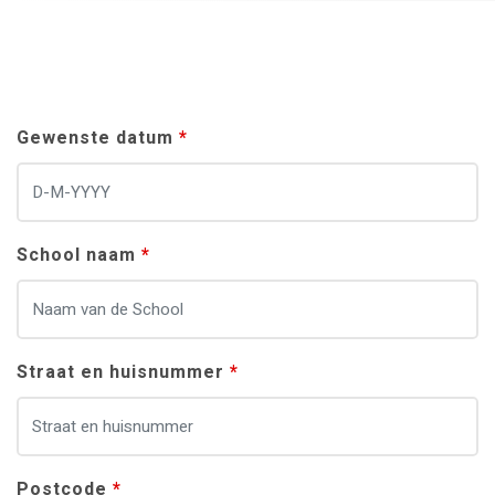
Leave
Gewenste datum
this
field
blank
School naam
Straat en huisnummer
Postcode